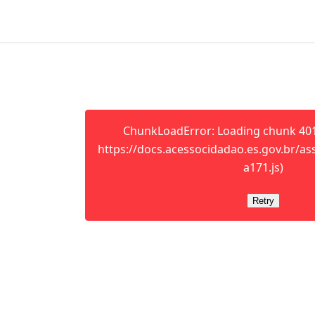
ChunkLoadError: Loading chunk 401 
https://docs.acessocidadao.es.gov.br/as
a171.js)
Retry