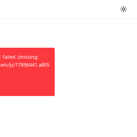
failed. (missing:
sets/js/17896441.a805